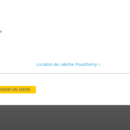
re
Location de calèche Pousthomy >
DER UN DEVIS