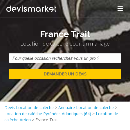
France Trait
Location de calèche pour un mariage
Devis Location de calèche
>
Annuaire Location de calèche
>
Location de calèche Pyrénées Atlantiques (64)
>
Location de
calèche Arrien
>
France Trait