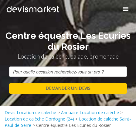
Centre équestre Les Ecuries
du Rosier
Location de calèche, balade, promenade
Devis Location de calèche
>
Annuaire Location de calèche
>
Location de calèche Dordogne (24)
>
Location de calèche Saint-
Paul-de-Serre
>
Centre équestre Les Ecuries du Rosier